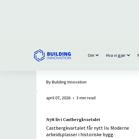
Avfallsdata som verktøy for bærekraft og
leietakerengasjement
På Media City Bergen, et av Entras mest
kjente bygg i Bergen, er Carrot i gang
med noe som endrer leietakernes forhold
til eget avfall. Driftssjef Nils Ove
Dybsland tar oss gjennom byggets
sirkulærøkonomiske infrastruktur, et
system der hvert kilo avfall nå forteller
en historie.
By Building Innovation
april 07, 2026
•
3 min read
Nytt liv i Castbergkvartalet
Castbergkvartalet får nytt liv. Moderne
arbeidsplasser i historiske bygg