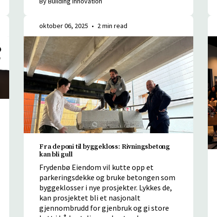
oktober 06, 2025
•
2 min read
Fra deponi til byggekloss: Rivningsbetong
kan bli gull
Frydenbø Eiendom vil kutte opp et
parkeringsdekke og bruke betongen som
byggeklosser i nye prosjekter. Lykkes de,
kan prosjektet bli et nasjonalt
gjennombrudd for gjenbruk og gi store
kutt i både utslipp og kostnader.