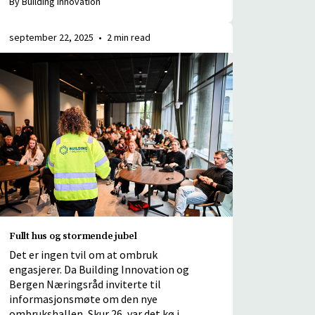
september 22, 2025
•
2 min read
Fullt hus og stormende jubel
Det er ingen tvil om at ombruk
engasjerer. Da Building Innovation og
Bergen Næringsråd inviterte til
informasjonsmøte om den nye
ombrukshallen, Skur 26, var det kø i