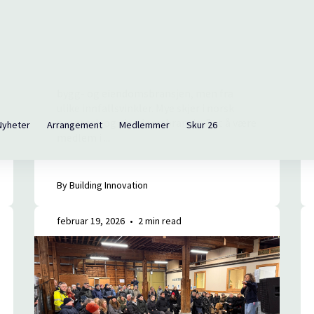
Building Innovation fortsetter å vokse,
og nettverket ønsker to spennende
aktører velkommen som nye
medlemmer: TIQRI og Fazile. Begge
selskaper jobber med digitalisering av
bygg- og eiendomsbransjen, men fra
ulike innfallsvinkler. Mye skjer i norsk
proptech og eiendomsbransje. Det å være
medlem i ...
By Building Innovation
februar 19, 2026
•
2 min read