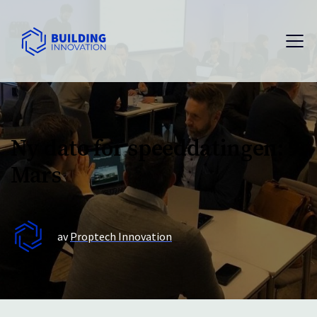
Ny dato for speeddatingen: 9.
Mars
av
Proptech Innovation