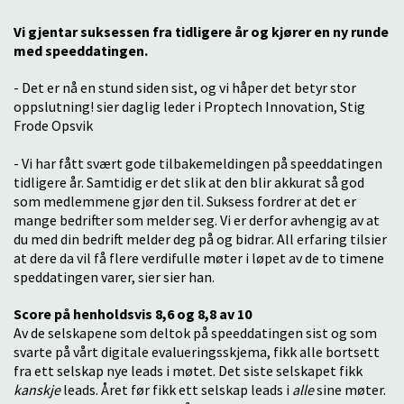
Vi gjentar suksessen fra tidligere år og kjører en ny runde
med speeddatingen.
- Det er nå en stund siden sist, og vi håper det betyr stor
oppslutning! sier daglig leder i Proptech Innovation, Stig
Frode Opsvik
- Vi har fått svært gode tilbakemeldingen på speeddatingen
tidligere år. Samtidig er det slik at den blir akkurat så god
som medlemmene gjør den til. Suksess fordrer at det er
mange bedrifter som melder seg. Vi er derfor avhengig av at
du med din bedrift melder deg på og bidrar. All erfaring tilsier
at dere da vil få flere verdifulle møter i løpet av de to timene
speddatingen varer, sier sier han.
Score på henholdsvis 8,6 og 8,8 av 10
Av de selskapene som deltok på speeddatingen sist og som
svarte på vårt digitale evalueringsskjema, fikk alle bortsett
fra ett selskap nye leads i møtet. Det siste selskapet fikk
kanskje
leads. Året før fikk ett selskap leads i
alle
sine møter.