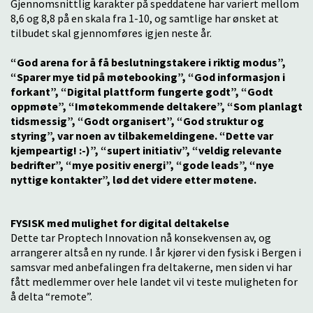
Gjennomsnittlig karakter på speddatene har variert mellom
8,6 og 8,8 på en skala fra 1-10, og samtlige har ønsket at
tilbudet skal gjennomføres igjen neste år.
“God arena for å få beslutningstakere i riktig modus”,
“Sparer mye tid på møtebooking”, “God informasjon i
forkant”, “Digital plattform fungerte godt”, “Godt
oppmøte”, “Imøtekommende deltakere”, “Som planlagt
tidsmessig”, “Godt organisert”, “God struktur og
styring”, var noen av tilbakemeldingene.
“Dette var
kjempeartig! :-)”, “supert initiativ”, “veldig relevante
bedrifter”, “mye positiv energi”, “gode leads”, “nye
nyttige kontakter”, lød det videre etter møtene.
FYSISK med mulighet for digital deltakelse
Dette tar Proptech Innovation nå konsekvensen av, og
arrangerer altså en ny runde. I år kjører vi den fysisk i Bergen i
samsvar med anbefalingen fra deltakerne, men siden vi har
fått medlemmer over hele landet vil vi teste muligheten for
å delta “remote”.