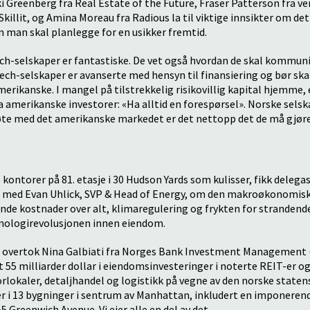
i Greenberg fra Real Estate of the Future, Fraser Patterson fra ve
Skillit, og Amina Moreau fra Radious la til viktige innsikter om d
 man skal planlegge for en usikker fremtid.
h-selskaper er fantastiske. De vet også hvordan de skal kommunis
ech-selskaper er avanserte med hensyn til finansiering og bør skal
rikanske. I mangel på tilstrekkelig risikovillig kapital hjemme, 
 amerikanske investorer: «Ha alltid en forespørsel». Norske selska
te med det amerikanske markedet er det nettopp det de må gjøre
kontorer på 81. etasje i 30 Hudson Yards som kulisser, fikk delega
 med Evan Uhlick, SVP & Head of Energy, om den makroøkonomisk
de kostnader over alt, klimaregulering og frykten for strandende 
eknologirevolusjonen innen eiendom.
 overtok Nina Galbiati fra Norges Bank Investment Management 
 55 milliarder dollar i eiendomsinvesteringer i noterte REIT-er og
orlokaler, detaljhandel og logistikk på vegne av den norske state
r i 13 bygninger i sentrum av Manhattan, inkludert en imponere
 Greenwich Avenue. Vi eier alle en del av det.