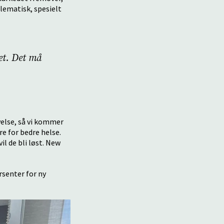
lematisk, spesielt
det. Det må
velse, så vi kommer
re for bedre helse.
l de bli løst. New
rsenter for ny