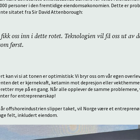
0.000 personer i den fremtidige eiendomsøkonomien. Dette er prob
nte sitatet fra Sir David Attenborough:
fikk oss inn i dette rotet. Teknologien vil få oss ut av 
som først.
t kan vi si at tonen er optimistisk: Vi bryr oss om vår egen overle
t, enten det er kjernekraft, ketamin mot depresjon eller vekthemme
retter mye på en gang. Når alle opplever de samme problemene, vi
enter for entreprenørskap!
år offshoreindustrien slipper taket, vil Norge være et entreprenø
ge felt, inkludert eiendom.