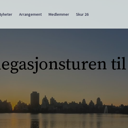
Nyheter
Arrangement
Medlemmer
Skur 26
legasjonsturen ti