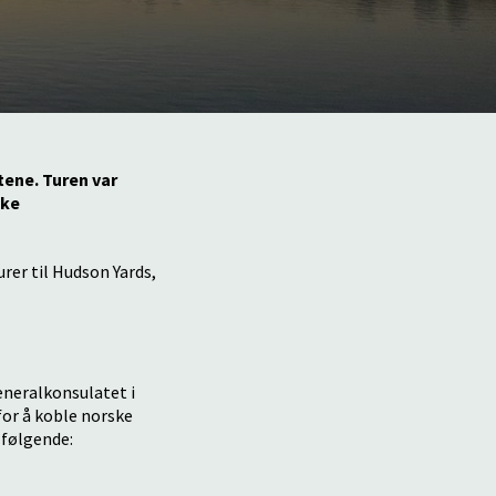
tene. Turen var
ske
rer til Hudson Yards,
eneralkonsulatet i
or å koble norske
 følgende: