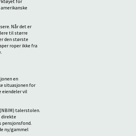
rktøyet for
et amerikanske
ere. Når det er
ere til større
er den største
per roper ikke fra
.
sjonen en
e situasjonen for
eiendeler vil
(NBIM) talerstolen.
 direkte
ns pensjonsfond.
nde ny/gammel