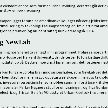
t eiendom er noe som først er under utvikling, deretter går det ove
ri å være under utvikling.
aper ligger foran sine amerikanske kolleger når det gjelder inte
imalisering av teknologi i selskapsstrategien. Imidlertid tar ame
l grønne premier (og brune straffer) blir klarere også i USA.
og NewLab
sning hos Snøhetta var lagt inn i programmet. Ifølge seniorpart
ro House ved Harvard University, der de tester 16 forskjellige drif
nullutslipp på. Dette er noe vi må høre mer om, det fortjener nes
e kan fungere utrolig bra i innovasjonshuber, som NewLab ved de
- hjemsted for mer enn 250 oppstartsselskaper innen dyp teknolo
, investorer og optimister som jobber sammen for å løse kritiske
 materialer. Parker Magness stod for omvisningen, og Tiya Gordon 
electric og Tristan Bell fra VC-utstyret Urban-X deltok i inspire
d Christian Bjelland, grunnlegger av Hello Alfred, fikk vi siste d