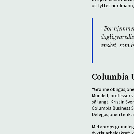
utflyttet nordmann,
- For hjemmene
dagligvaredis
ønsket, som b
Columbia U
"Grønne obligasjoner
Mundell, professor 
så langt. Kristin Sv
Columbia Business S
Delegasjonen tenkte 
Metaprops grunnlegg
dyktig arbeidskraft 