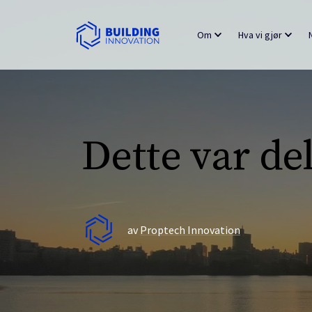
Om
Hva vi gjør
Dette var de
av
Proptech Innovation