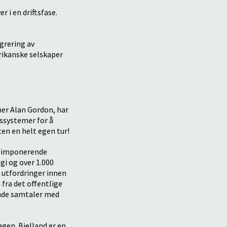
r i en driftsfase.
grering av
rikanske selskaper
ner Alan Gordon, har
tssystemer for å
ten en helt egen tur!
t imponerende
gi og over 1.000
 utfordringer innen
fra det offentlige
rende samtaler med
agen. Bjelland er en