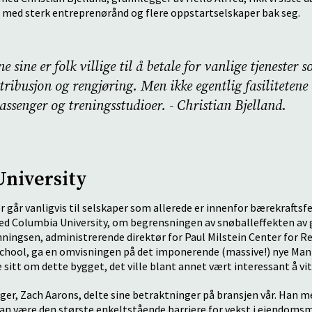
 med sterk entreprenørånd og flere oppstartselskaper bak seg.
 sine er folk villige til å betale for vanlige tjenester 
tribusjon og rengjøring. Men ikke egentlig fasilitetene 
assenger og treningsstudioer. - Christian Bjelland.
niversity
 går vanligvis til selskaper som allerede er innenfor bærekraftsfel
ved Columbia University, om begrensningen av snøballeffekten av 
enningsen, administrerende direktør for Paul Milstein Center for R
chool, ga en omvisningen på det imponerende (massive!) nye Man
sitt om dette bygget, det ville blant annet vært interessant å vi
er, Zach Aarons, delte sine betraktninger på bransjen vår. Han 
kan være den største enkeltstående barriere for vekst i eiendoms