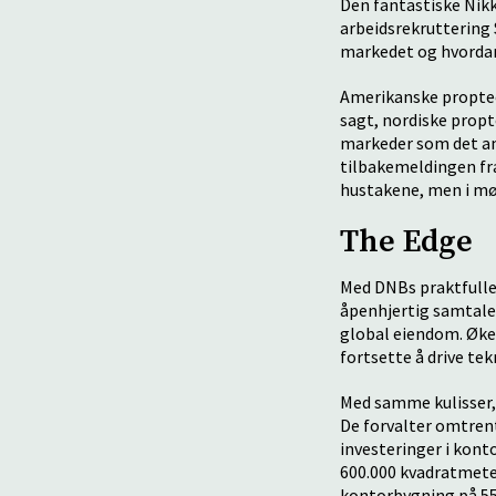
Den fantastiske Nikk
arbeidsrekruttering 
markedet og hvordan
Amerikanske proptec
sagt, nordiske propt
markeder som det ame
tilbakemeldingen fra
hustakene, men i mø
The Edge
Med DNBs praktfulle 
åpenhjertig samtale
global eiendom. Øken
fortsette å drive t
Med samme kulisser,
De forvalter omtrent
investeringer i kont
600.000 kvadratmete
kontorbygning på 555