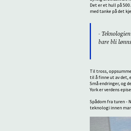
Det er et hull på 50
med tanke på det kje
- Teknologien 
bare bli lønn
Til tross, oppsummer
til å finne ut av de
Små endringer, og de
York er verdens epis
Spådom fra turen - N
teknologi innen man