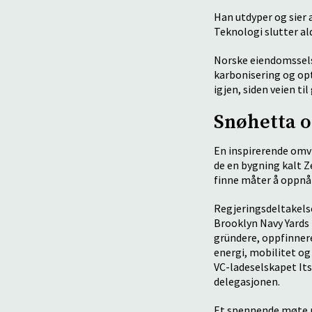
Han utdyper og sier a
Teknologi slutter ald
Norske eiendomsselsk
karbonisering og opt
igjen, siden veien ti
Snøhetta 
En inspirerende omvi
de en bygning kalt Ze
finne måter å oppnå 
Regjeringsdeltakels
Brooklyn Navy Yards 
gründere, oppfinnere
energi, mobilitet og
VC-ladeselskapet Its
delegasjonen.
Et spennende møte me