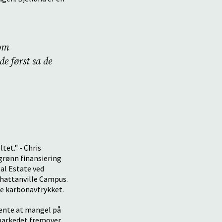
som
de først sa de
tet." - Chris
grønn finansiering
eal Estate ved
hattanville Campus.
te karbonavtrykket.
mente at mangel på
markedet fremover,