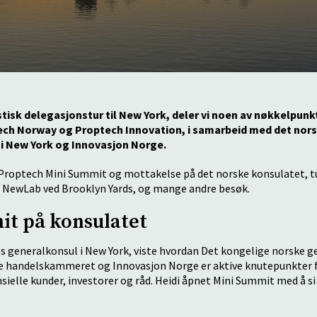
stisk delegasjonstur til New York, deler vi noen av nøkkelpunk
ech Norway og Proptech Innovation, i samarbeid med det nor
i New York og Innovasjon Norge.
Proptech Mini Summit og mottakelse på det norske konsulatet, tu
, NewLab ved Brooklyn Yards, og mange andre besøk.
t på konsulatet
s generalkonsul i New York, viste hvordan Det kongelige norske g
e handelskammeret og Innovasjon Norge er aktive knutepunkter f
ielle kunder, investorer og råd. Heidi åpnet Mini Summit med å si