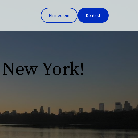
Bli medlem
Kontakt
l New York!