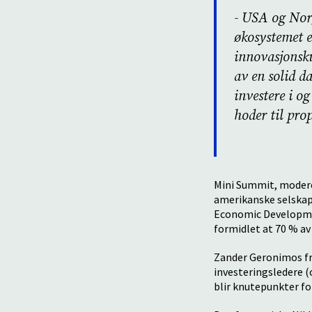
- USA og Nor
økosystemet e
innovasjonsku
av en solid d
investere i o
hoder til pro
Mini Summit, moderer
amerikanske selskape
Economic Developmen
formidlet at 70 % a
Zander Geronimos fr
investeringsledere (
blir knutepunkter fo