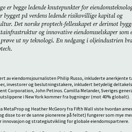
ge er begge ledende knutepunkter for eiendomsteknolo
r bygget på verdens ledende risikovillige kapital og
ltur. Det norske proptech-fellesskapet er derimot bygg
atainfrastruktur og innovative eiendomsselskaper som er
g prøve ut ny teknologi. En nedgang i oljeindustrien br
ptech.
t av eiendomsjournalisten Philip Russo, inkluderte anerkjente ta
r, investorer og beslutningstakere, inkludert betydelig deltakels
t Corporation, John Petinos. Camilla Melander, Sveriges genera
v utslippene i New York kommer fra bygninger (mot 40% globalt).
a MetaProp og Heather McGeory fra Fifth Wall viste hvordan ame
og disse to er de sanne pionerene på feltet) fungerer som mye mer
r innovasjon og strategiutvikling for globale eiendomspartnere.