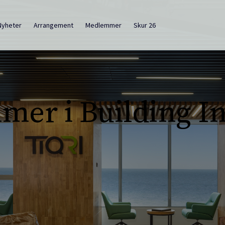
Nyheter
Arrangement
Medlemmer
Skur 26
er i Building I