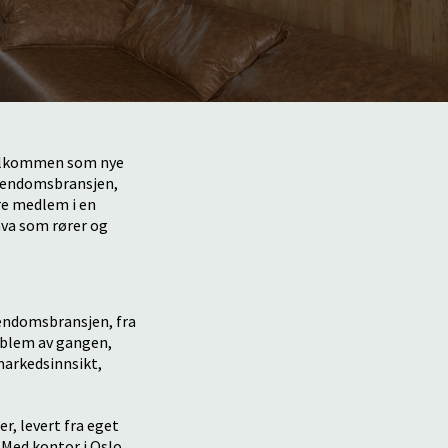
 velkommen som nye
eiendomsbransjen,
ære medlem i en
hva som rører og
endomsbransjen, fra
roblem av gangen,
markedsinnsikt,
r, levert fra eget
. Med kontor i Oslo