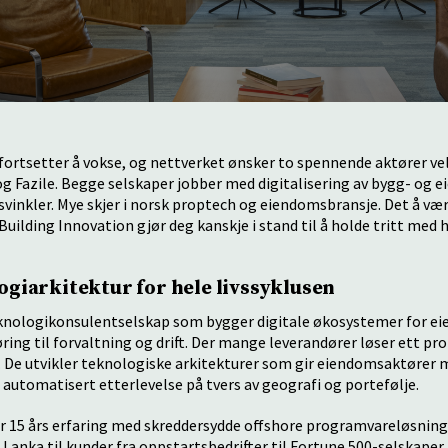
 fortsetter å vokse, og nettverket ønsker to spennende aktører
 Fazile. Begge selskaper jobber med digitalisering av bygg- og 
lsvinkler. Mye skjer i norsk proptech og eiendomsbransje. Det å v
ilding Innovation gjør deg kanskje i stand til å holde tritt med 
ogiarkitektur for hele livssyklusen
eknologikonsulentselskap som bygger digitale økosystemer for ei
ring til forvaltning og drift. Der mange leverandører løser ett p
. De utvikler teknologiske arkitekturer som gir eiendomsaktører 
g automatisert etterlevelse på tvers av geografi og portefølje.
r 15 års erfaring med skreddersydde offshore programvareløsninge
i Lanka til kunder fra oppstartsbedrifter til Fortune 500-selskaper