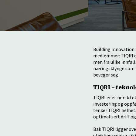
Building Innovation
medlemmer: TIQRI og
men fra ulike innfal
næringsklynge som Bu
beveger seg
TIQRI – teknol
TIQRI er et norsk t
investering og oppfø
tenker TIQRI helhet
optimalisert drift o
Bak TIQRI ligger ove
utviklingssenter i Sr