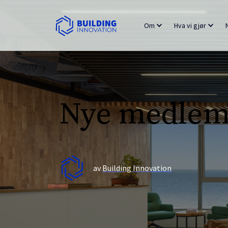
Om
Hva vi gjør
Nye medlemm
av
Building Innovation