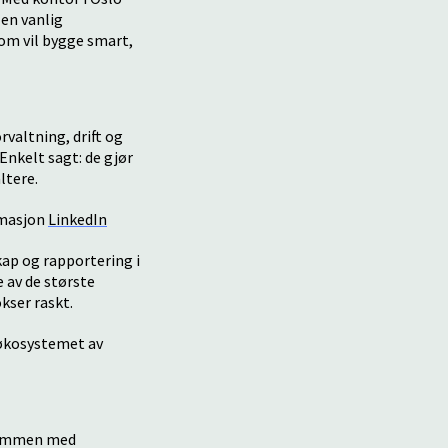
 en vanlig
om vil bygge smart,
valtning, drift og
Enkelt sagt: de gjør
ltere.
rmasjon
LinkedIn
kap og rapportering i
 av de største
okser raskt.
 økosystemet av
 sammen med