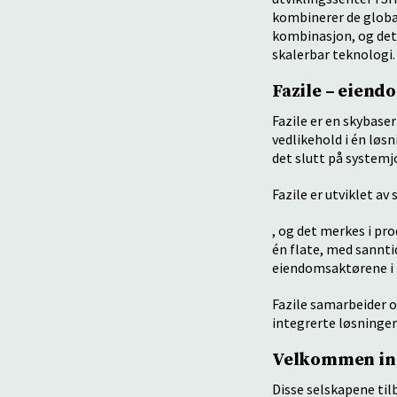
kombinerer de global
kombinasjon, og det 
skalerbar teknologi.
Fazile – eiend
Fazile er en skybase
vedlikehold i én løs
det slutt på system
Fazile er utviklet a
, og det merkes i pr
én flate, med sannti
eiendomsaktørene i 
Fazile samarbeider 
integrerte løsninger
Velkommen inn
Disse selskapene til