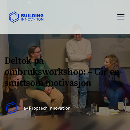
Deltok på
ombruksworkshop: – Gir en
smittsom motivasjon
av
Proptech Innovation