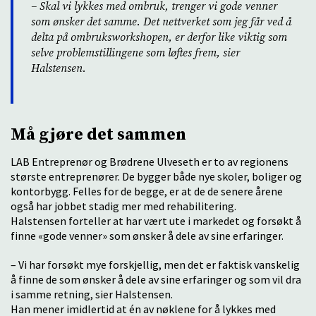
– Skal vi lykkes med ombruk, trenger vi gode venner
som ønsker det samme. Det nettverket som jeg får ved å
delta på ombruksworkshopen, er derfor like viktig som
selve problemstillingene som løftes frem, sier
Halstensen.
Må gjøre det sammen
LAB Entreprenør og Brødrene Ulveseth er to av regionens
største entreprenører. De bygger både nye skoler, boliger og
kontorbygg. Felles for de begge, er at de de senere årene
også har jobbet stadig mer med rehabilitering.
Halstensen forteller at har vært ute i markedet og forsøkt å
finne «gode venner» som ønsker å dele av sine erfaringer.
– Vi har forsøkt mye forskjellig, men det er faktisk vanskelig
å finne de som ønsker å dele av sine erfaringer og som vil dra
i samme retning, sier Halstensen.
Han mener imidlertid at én av nøklene for å lykkes med