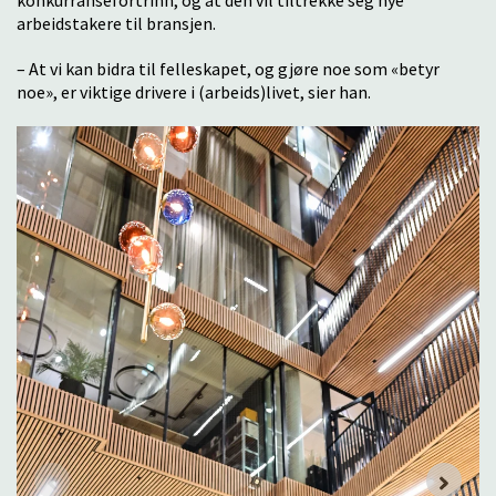
konkurransefortrinn, og at den vil tiltrekke seg nye
arbeidstakere til bransjen.
– At vi kan bidra til felleskapet, og gjøre noe som «betyr
noe», er viktige drivere i (arbeids)livet, sier han.