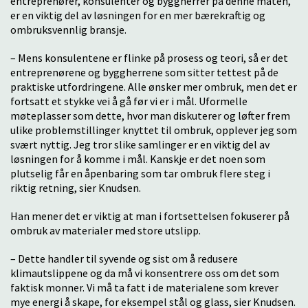
entreprenører, konsulenter og byggherrer på denne måten,
er en viktig del av løsningen for en mer bærekraftig og
ombruksvennlig bransje.
– Mens konsulentene er flinke på prosess og teori, så er det
entreprenørene og byggherrene som sitter tettest på de
praktiske utfordringene. Alle ønsker mer ombruk, men det er
fortsatt et stykke vei å gå før vi er i mål. Uformelle
møteplasser som dette, hvor man diskuterer og løfter frem
ulike problemstillinger knyttet til ombruk, opplever jeg som
svært nyttig. Jeg tror slike samlinger er en viktig del av
løsningen for å komme i mål. Kanskje er det noen som
plutselig får en åpenbaring som tar ombruk flere steg i
riktig retning, sier Knudsen.
Han mener det er viktig at man i fortsettelsen fokuserer på
ombruk av materialer med store utslipp.
– Dette handler til syvende og sist om å redusere
klimautslippene og da må vi konsentrere oss om det som
faktisk monner. Vi må ta fatt i de materialene som krever
mye energi å skape, for eksempel stål og glass, sier Knudsen.