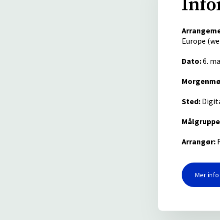
Info
Arrangeme
Europe (we
Dato:
6. ma
Morgenmø
Sted:
Digit
Målgruppe
Arrangør:
F
Mer inf