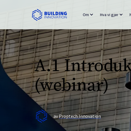
Om
Hva vi gjør
A.1 Introduk
(webinar)
av
Proptech Innovation