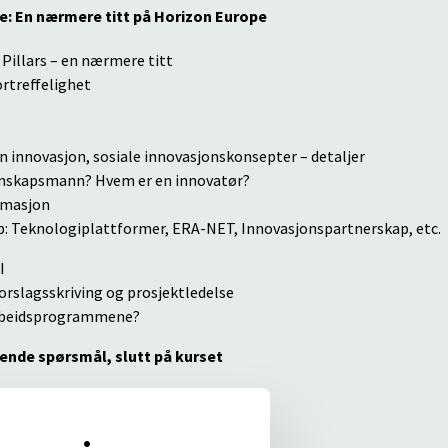
se: En nærmere titt på Horizon Europe
Pillars – en nærmere titt
ortreffelighet
n innovasjon, sosiale innovasjonskonsepter – detaljer
enskapsmann? Hvem er en innovatør?
rmasjon
: Teknologiplattformer, ERA-NET, Innovasjonspartnerskap, etc.
I
orslagsskriving og prosjektledelse
rbeidsprogrammene?
ende spørsmål, slutt på kurset