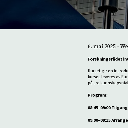
6. mai 2025 - W
Forskningsrådet inv
Kurset gir en intro
kurset leveres av Eu
på tre kunnskapsnivå
Program:
08:45–09:00 Tilga
09:00–09:15 Arran