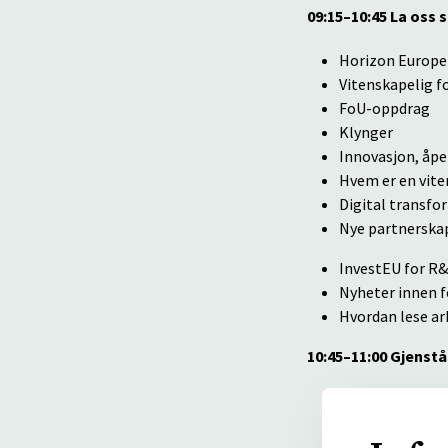
09:15–10:45 La oss 
Horizon Europe 
Vitenskapelig f
FoU-oppdrag
Klynger
Innovasjon, åpe
Hvem er en vit
Digital transfo
Nye partnerskap
InvestEU for R&
Nyheter innen f
Hvordan lese a
10:45–11:00
Gjenstå