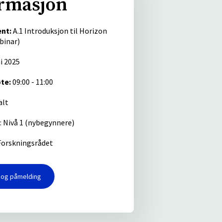
rmasjon
nt:
A.1 Introduksjon til Horizon
binar)
i 2025
te:
09:00 - 11:00
alt
: Nivå 1 (nybegynnere)
orskningsrådet
o og påmelding