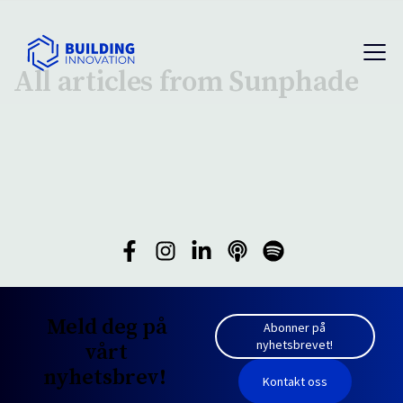
All articles from Sunphade
Meld deg på
Abonner på
nyhetsbrevet!
vårt
nyhetsbrev!
Kontakt oss