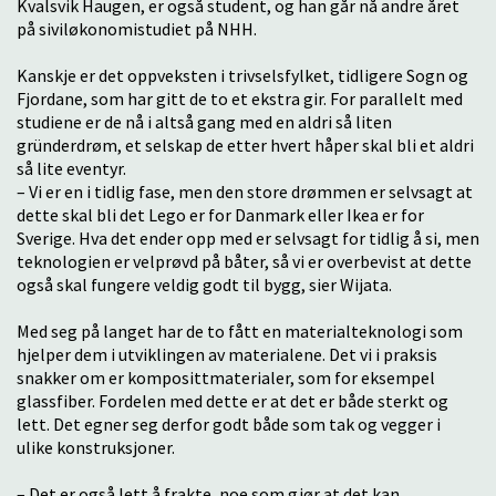
Kvalsvik Haugen, er også student, og han går nå andre året
på siviløkonomistudiet på NHH.
Kanskje er det oppveksten i trivselsfylket, tidligere Sogn og
Fjordane, som har gitt de to et ekstra gir. For parallelt med
studiene er de nå i altså gang med en aldri så liten
gründerdrøm, et selskap de etter hvert håper skal bli et aldri
så lite eventyr.
– Vi er en i tidlig fase, men den store drømmen er selvsagt at
dette skal bli det Lego er for Danmark eller Ikea er for
Sverige. Hva det ender opp med er selvsagt for tidlig å si, men
teknologien er velprøvd på båter, så vi er overbevist at dette
også skal fungere veldig godt til bygg, sier Wijata.
Med seg på langet har de to fått en materialteknologi som
hjelper dem i utviklingen av materialene. Det vi i praksis
snakker om er komposittmaterialer, som for eksempel
glassfiber. Fordelen med dette er at det er både sterkt og
lett. Det egner seg derfor godt både som tak og vegger i
ulike konstruksjoner.
– Det er også lett å frakte, noe som gjør at det kan