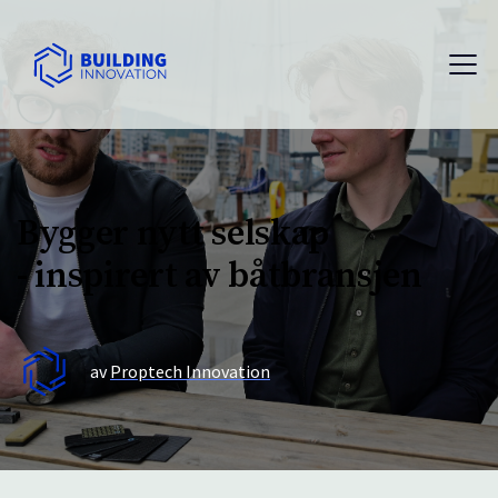
Bygger nytt selskap
- inspirert av båtbransjen
av
Proptech Innovation