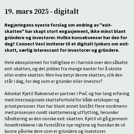
19. mars 2025 - digitalt
Regjeringens nyeste forslag om endring av "exit-
skatten" har skapt stort engasjement, ikke minst blant
gründere og investorer. Hvilke konsekvenser har den for
deg? Connect Vest inviterer til et digitalt lynkurs om exit-
skatt, særlig interessant for investorer og gründere.
Hele økosystemet for tidligfase er i harnisk over den såkalte
exit-skatten, og det jobbes fra mange kanter for å skrote
eller endre skatten. Men hva betyr denne skatten, slik den
står i dag, for deg som er gründer eller investor?
Advokat Kjetil Raknerud er partner i PwC og har lang erfaring
med internasjonale skatteforhold for både selskaper og
privatpersoner. Han har blant annet bistått flere nordmenn
med prosessen rundt skattemessig utflytting, herunder
håndtering av den norske exit-skatten. Kjetil vil gå gjennom
hovedtrekkene i de foreslåtte nye reglene og hvordan de vil
kunne påvirke dere som er gründere og investorer.