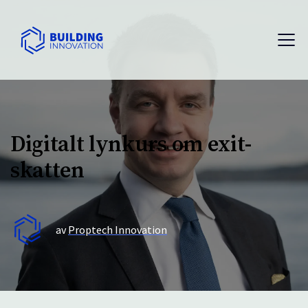
Digitalt lynkurs om exit-
skatten
av
Proptech Innovation